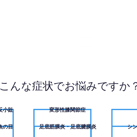
4-9651
W
こんな症状でお悩みですか
反小趾
変形性膝関節症
魚の目
足底筋膜炎・足底腱膜炎
シ