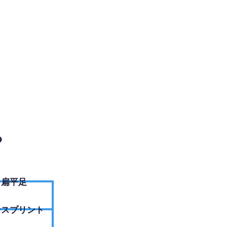
EBサイトへ
？
扁平足
ンスプリント