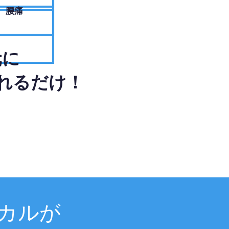
腰痛
元に
れるだけ！
カルが