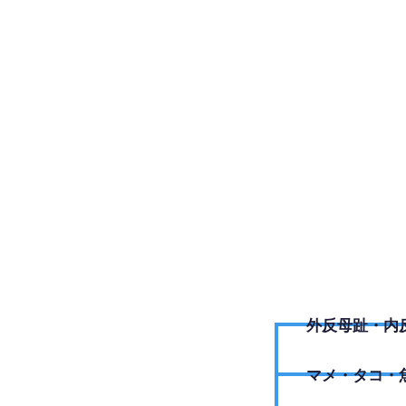
046-20
外反母趾・内
​マメ・タコ・