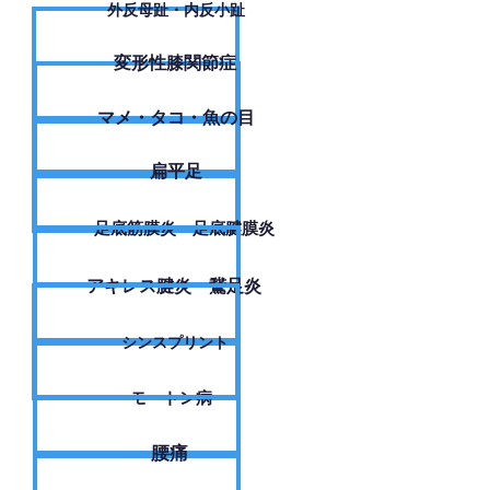
外反母趾・内反小趾
変形性膝関節症
​マメ・タコ・魚の目
扁平足
足底筋膜炎・足底腱膜炎
アキレス腱炎・鵞足炎
シンスプリント
モートン病
腰痛