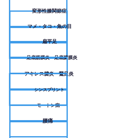
変形性膝関節症
​マメ・タコ・魚の目
扁平足
足底筋膜炎・足底腱膜炎
アキレス腱炎・鵞足炎
シンスプリント
モートン病
腰痛