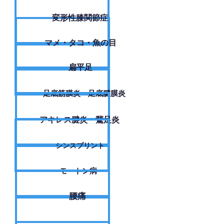
変形性膝関節症
​マメ・タコ・魚の目
扁平足
足底筋膜炎・足底腱膜炎
アキレス腱炎・鵞足炎
シンスプリント
モートン病
腰痛