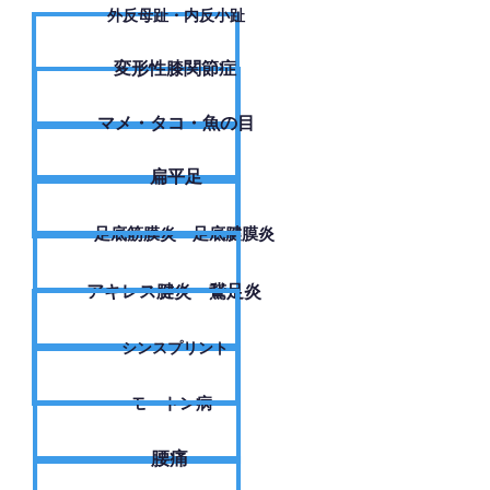
外反母趾・内反小趾
変形性膝関節症
​マメ・タコ・魚の目
扁平足
足底筋膜炎・足底腱膜炎
アキレス腱炎・鵞足炎
シンスプリント
モートン病
腰痛