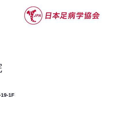
セミナー
お役立ち情報
認定院・認
院
9-1F