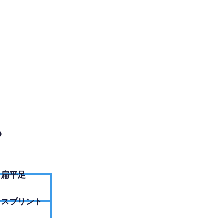
EBサイトへ
？
扁平足
ンスプリント