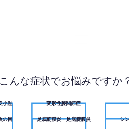
3-1001
W
こんな症状でお悩みですか
反小趾
変形性膝関節症
魚の目
足底筋膜炎・足底腱膜炎
シ