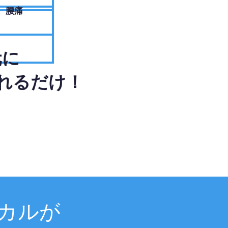
腰痛
元に
れるだけ！
カルが