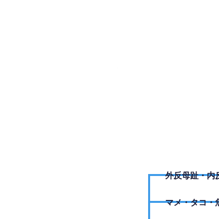
048-25
外反母趾・内
​マメ・タコ・