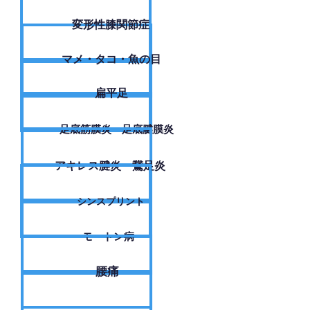
変形性膝関節症
​マメ・タコ・魚の目
扁平足
足底筋膜炎・足底腱膜炎
アキレス腱炎・鵞足炎
シンスプリント
モートン病
腰痛