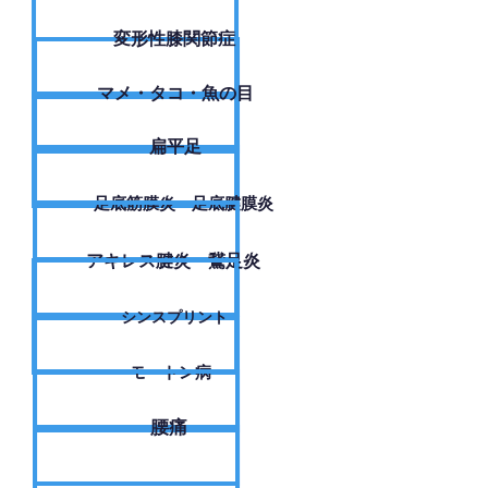
変形性膝関節症
​マメ・タコ・魚の目
扁平足
足底筋膜炎・足底腱膜炎
アキレス腱炎・鵞足炎
シンスプリント
モートン病
腰痛