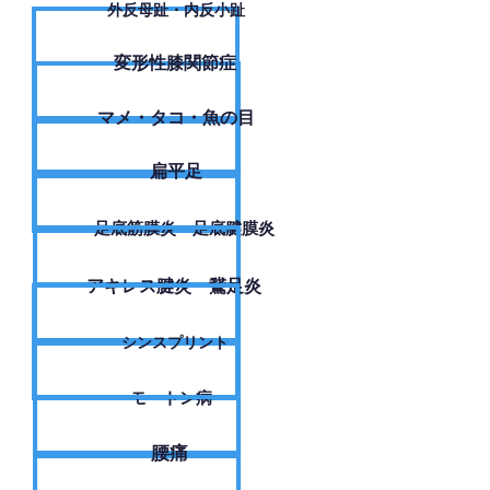
外反母趾・内反小趾
変形性膝関節症
​マメ・タコ・魚の目
扁平足
足底筋膜炎・足底腱膜炎
アキレス腱炎・鵞足炎
シンスプリント
モートン病
腰痛