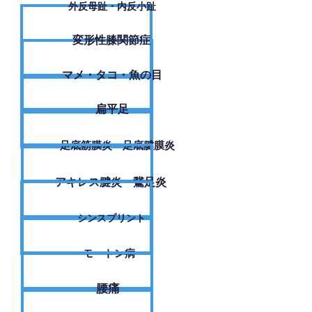
外反母趾・内反小趾
変形性膝関節症
​マメ・タコ・魚の目
扁平足
足底筋膜炎・足底腱膜炎
アキレス腱炎・鵞足炎
シンスプリント
モートン病
腰痛