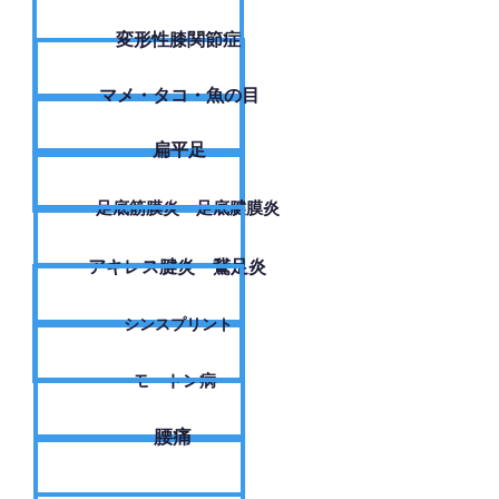
変形性膝関節症
​マメ・タコ・魚の目
扁平足
足底筋膜炎・足底腱膜炎
アキレス腱炎・鵞足炎
シンスプリント
モートン病
腰痛