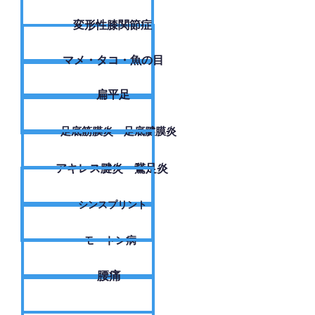
変形性膝関節症
​マメ・タコ・魚の目
扁平足
足底筋膜炎・足底腱膜炎
アキレス腱炎・鵞足炎
シンスプリント
モートン病
腰痛