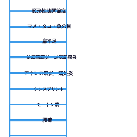
変形性膝関節症
​マメ・タコ・魚の目
扁平足
足底筋膜炎・足底腱膜炎
アキレス腱炎・鵞足炎
シンスプリント
モートン病
腰痛