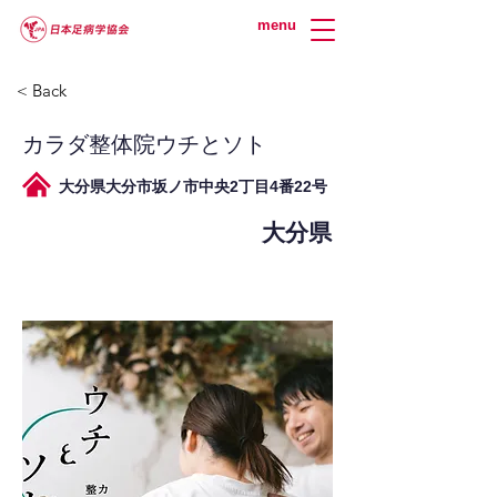
menu
< Back
カラダ整体院ウチとソト
大分県大分市坂ノ市中央2丁目4番22号
大分県