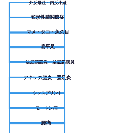
外反母趾・内反小趾
変形性膝関節症
​マメ・タコ・魚の目
扁平足
足底筋膜炎・足底腱膜炎
アキレス腱炎・鵞足炎
シンスプリント
モートン病
腰痛