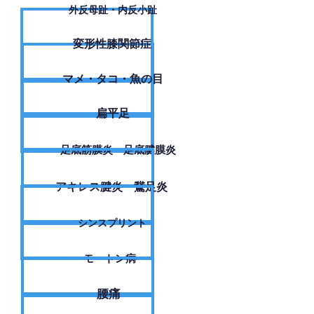
外反母趾・内反小趾
変形性膝関節症
​マメ・タコ・魚の目
扁平足
足底筋膜炎・足底腱膜炎
アキレス腱炎・鵞足炎
シンスプリント
モートン病
腰痛