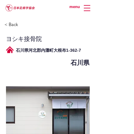
menu
< Back
ヨシキ接骨院
石川県河北郡内灘町大根布1-362-7
石川県