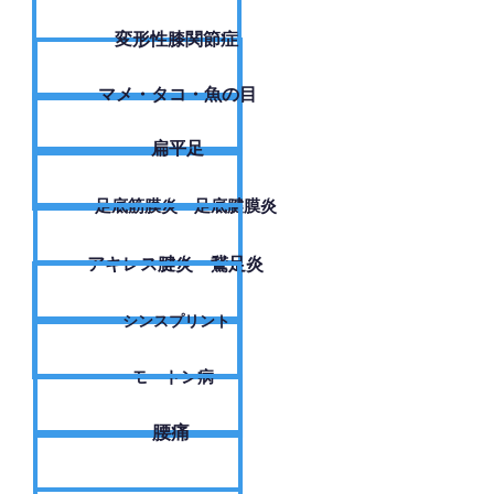
変形性膝関節症
​マメ・タコ・魚の目
扁平足
足底筋膜炎・足底腱膜炎
アキレス腱炎・鵞足炎
シンスプリント
モートン病
腰痛