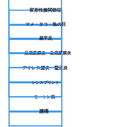
変形性膝関節症
​マメ・タコ・魚の目
扁平足
足底筋膜炎・足底腱膜炎
アキレス腱炎・鵞足炎
シンスプリント
モートン病
腰痛