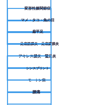
変形性膝関節症
​マメ・タコ・魚の目
扁平足
足底筋膜炎・足底腱膜炎
アキレス腱炎・鵞足炎
シンスプリント
モートン病
腰痛