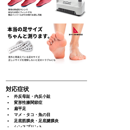
対応症状
外反母趾・内反小趾
変形性膝関節症
扁平足
マメ・タコ・魚の目
足底筋膜炎・足底腱膜炎
シンスプリント