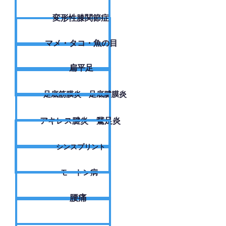
変形性膝関節症
​マメ・タコ・魚の目
扁平足
足底筋膜炎・足底腱膜炎
アキレス腱炎・鵞足炎
シンスプリント
モートン病
腰痛