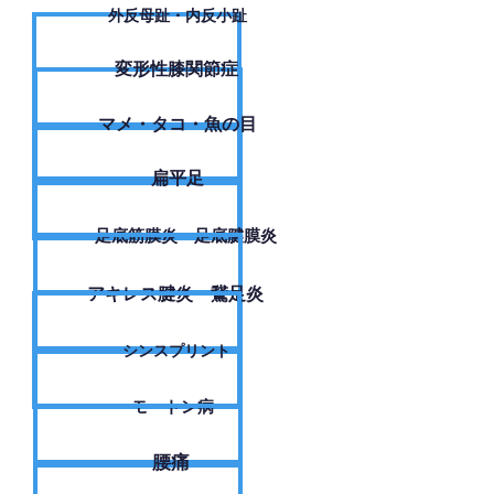
外反母趾・内反小趾
変形性膝関節症
​マメ・タコ・魚の目
扁平足
足底筋膜炎・足底腱膜炎
アキレス腱炎・鵞足炎
シンスプリント
モートン病
腰痛