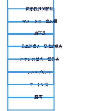
変形性膝関節症
​マメ・タコ・魚の目
扁平足
足底筋膜炎・足底腱膜炎
アキレス腱炎・鵞足炎
シンスプリント
モートン病
腰痛