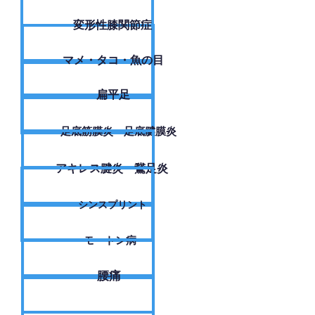
変形性膝関節症
​マメ・タコ・魚の目
扁平足
足底筋膜炎・足底腱膜炎
アキレス腱炎・鵞足炎
シンスプリント
モートン病
腰痛