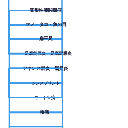
変形性膝関節症
​マメ・タコ・魚の目
扁平足
足底筋膜炎・足底腱膜炎
アキレス腱炎・鵞足炎
シンスプリント
モートン病
腰痛