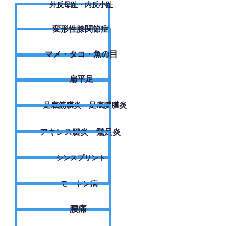
外反母趾・内反小趾
変形性膝関節症
​マメ・タコ・魚の目
扁平足
足底筋膜炎・足底腱膜炎
アキレス腱炎・鵞足炎
シンスプリント
モートン病
腰痛