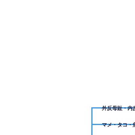
0176-2
外反母趾・内
​マメ・タコ・