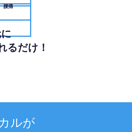
腰痛
元に
れるだけ！
カルが