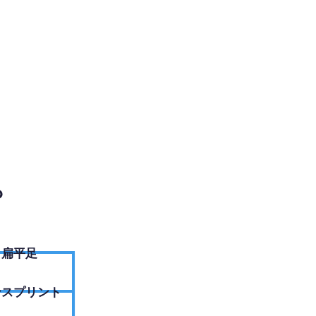
電話ください
？
扁平足
ンスプリント