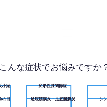
5-6000
お
こんな症状でお悩みですか
反小趾
変形性膝関節症
魚の目
足底筋膜炎・足底腱膜炎
シ