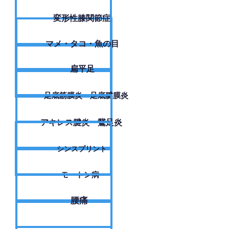
変形性膝関節症
​マメ・タコ・魚の目
扁平足
足底筋膜炎・足底腱膜炎
アキレス腱炎・鵞足炎
シンスプリント
モートン病
腰痛