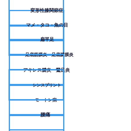
変形性膝関節症
​マメ・タコ・魚の目
扁平足
足底筋膜炎・足底腱膜炎
アキレス腱炎・鵞足炎
シンスプリント
モートン病
腰痛