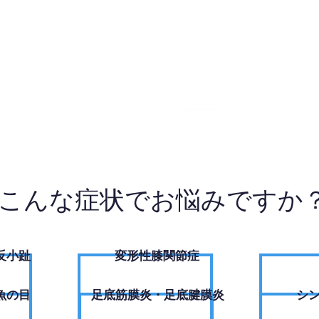
2-7450
W
こんな症状でお悩みですか
反小趾
変形性膝関節症
魚の目
足底筋膜炎・足底腱膜炎
シ