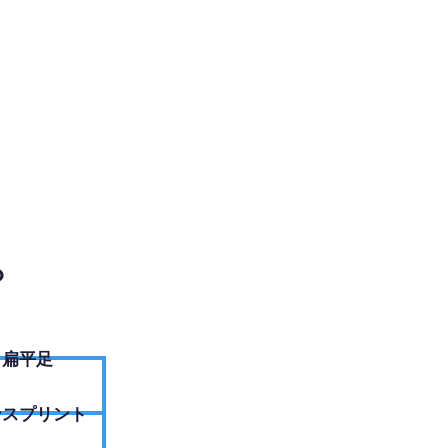
EBサイトへ
？
扁平足
ンスプリント