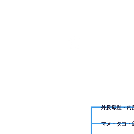
052-90
外反母趾・内
​マメ・タコ・