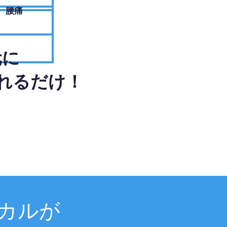
腰痛
元に
れるだけ！
カルが