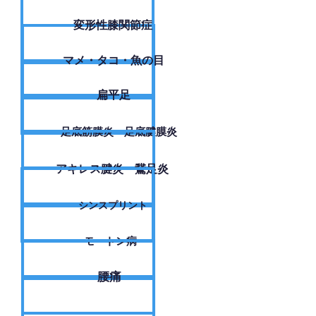
変形性膝関節症
​マメ・タコ・魚の目
扁平足
足底筋膜炎・足底腱膜炎
アキレス腱炎・鵞足炎
シンスプリント
モートン病
腰痛