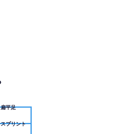
EBサイトへ
？
扁平足
ンスプリント