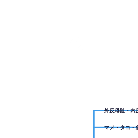
026-21
外反母趾・内
​マメ・タコ・