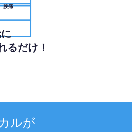
腰痛
元に
れるだけ！
カルが