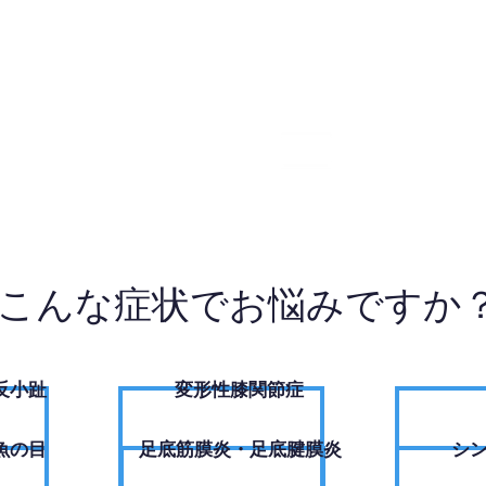
7-7853
W
こんな症状でお悩みですか
反小趾
変形性膝関節症
魚の目
足底筋膜炎・足底腱膜炎
シ