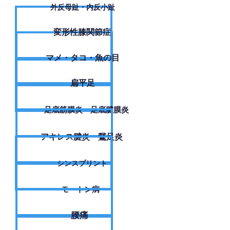
外反母趾・内反小趾
変形性膝関節症
​マメ・タコ・魚の目
扁平足
足底筋膜炎・足底腱膜炎
アキレス腱炎・鵞足炎
シンスプリント
モートン病
腰痛