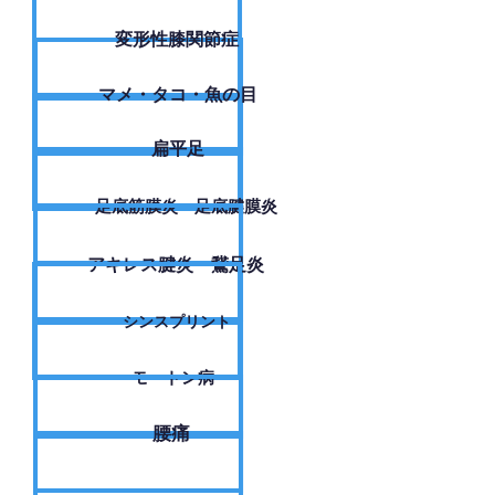
変形性膝関節症
​マメ・タコ・魚の目
扁平足
足底筋膜炎・足底腱膜炎
アキレス腱炎・鵞足炎
シンスプリント
モートン病
腰痛