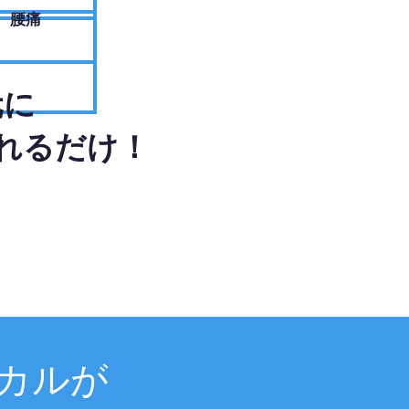
腰痛
元に
れるだけ！
カルが