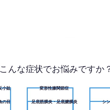
3-8551
W
こんな症状でお悩みですか
反小趾
変形性膝関節症
魚の目
足底筋膜炎・足底腱膜炎
シ