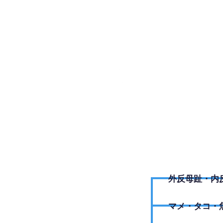
011-88
外反母趾・内
​マメ・タコ・