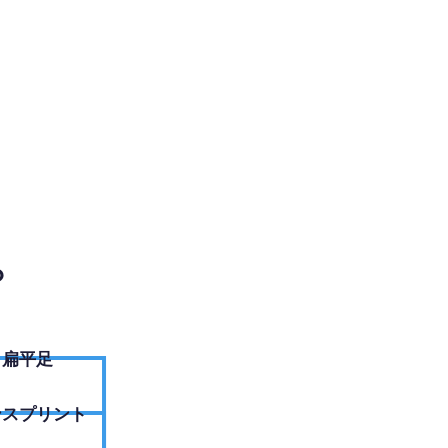
EBサイトへ
？
扁平足
ンスプリント