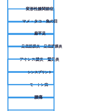
変形性膝関節症
​マメ・タコ・魚の目
扁平足
足底筋膜炎・足底腱膜炎
アキレス腱炎・鵞足炎
シンスプリント
モートン病
腰痛