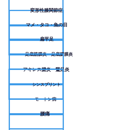
変形性膝関節症
​マメ・タコ・魚の目
扁平足
足底筋膜炎・足底腱膜炎
アキレス腱炎・鵞足炎
シンスプリント
モートン病
腰痛