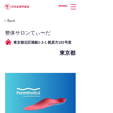
menu
< Back
整体サロンてぃ〜だ
東京都北区堀船1-3-1 梶原方102号室
東京都