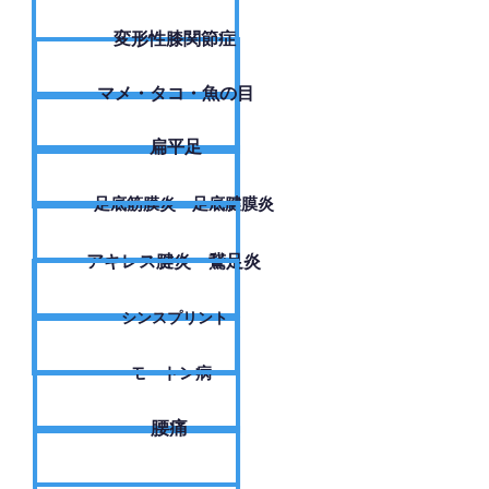
変形性膝関節症
​マメ・タコ・魚の目
扁平足
足底筋膜炎・足底腱膜炎
アキレス腱炎・鵞足炎
シンスプリント
モートン病
腰痛