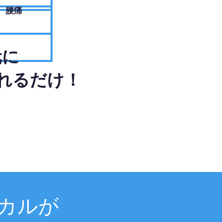
腰痛
元に
れるだけ！
カルが