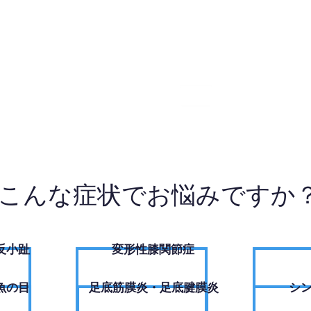
9-7949
W
こんな症状でお悩みですか
反小趾
変形性膝関節症
魚の目
足底筋膜炎・足底腱膜炎
シ