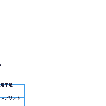
EBサイトへ
？
扁平足
ンスプリント