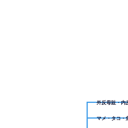
06-680
外反母趾・内
​マメ・タコ・