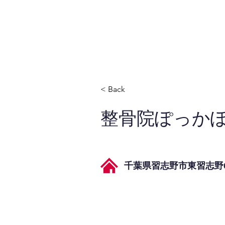
JPAとは
提供サービス
< Back
整骨院ぽっか
千葉県習志野市東習志野6