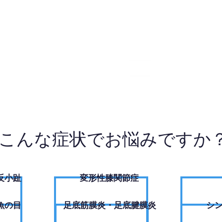
9-1114
W
こんな症状でお悩みですか
反小趾
変形性膝関節症
魚の目
足底筋膜炎・足底腱膜炎
シ