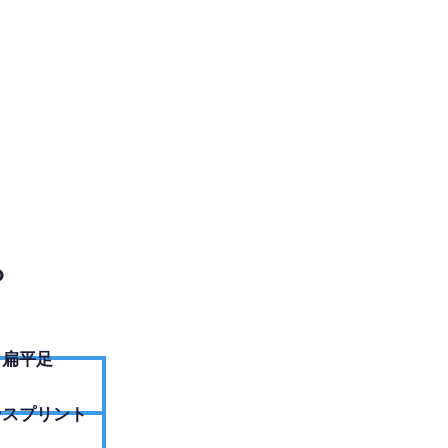
EBサイトへ
？
扁平足
ンスプリント