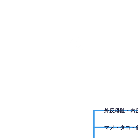
047-40
外反母趾・内
​マメ・タコ・