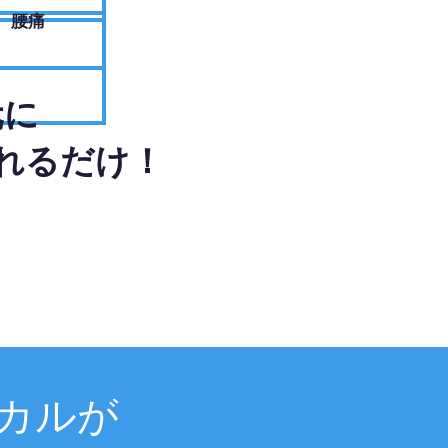
腰痛
元に
れるだけ！
カルが