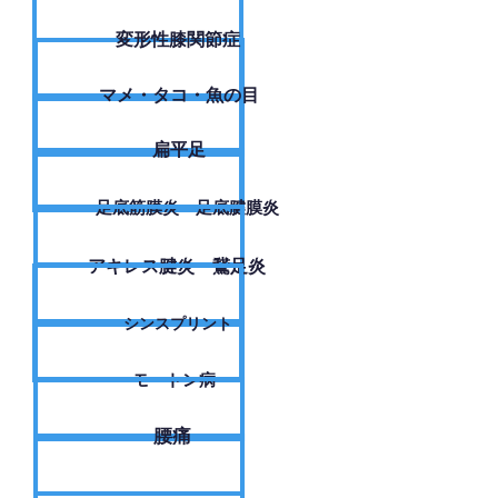
変形性膝関節症
​マメ・タコ・魚の目
扁平足
足底筋膜炎・足底腱膜炎
アキレス腱炎・鵞足炎
シンスプリント
モートン病
腰痛