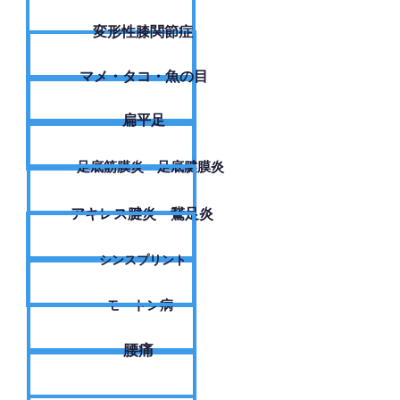
変形性膝関節症
​マメ・タコ・魚の目
扁平足
足底筋膜炎・足底腱膜炎
アキレス腱炎・鵞足炎
シンスプリント
モートン病
腰痛