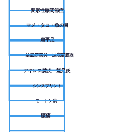
変形性膝関節症
​マメ・タコ・魚の目
扁平足
足底筋膜炎・足底腱膜炎
アキレス腱炎・鵞足炎
シンスプリント
モートン病
腰痛