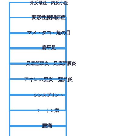
外反母趾・内反小趾
変形性膝関節症
​マメ・タコ・魚の目
扁平足
足底筋膜炎・足底腱膜炎
アキレス腱炎・鵞足炎
シンスプリント
モートン病
腰痛