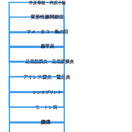
外反母趾・内反小趾
変形性膝関節症
​マメ・タコ・魚の目
扁平足
足底筋膜炎・足底腱膜炎
アキレス腱炎・鵞足炎
シンスプリント
モートン病
腰痛