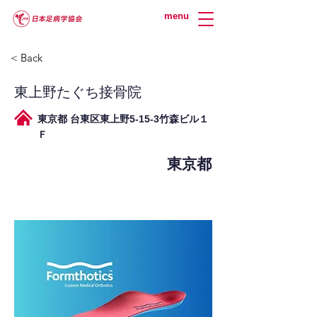
menu
< Back
東上野たぐち接骨院
東京都 台東区東上野5-15-3竹森ビル１
Ｆ
東京都