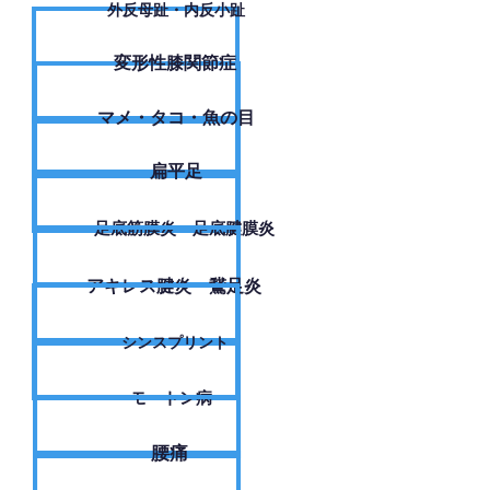
外反母趾・内反小趾
変形性膝関節症
​マメ・タコ・魚の目
扁平足
足底筋膜炎・足底腱膜炎
アキレス腱炎・鵞足炎
シンスプリント
モートン病
腰痛