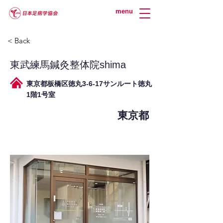
menu
< Back
東武練馬鍼灸整体院shima
東京都板橋区徳丸3-6-17サンルート徳丸
1階1号室
東京都