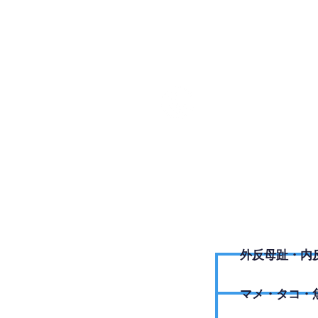
050-88
外反母趾・内
​マメ・タコ・