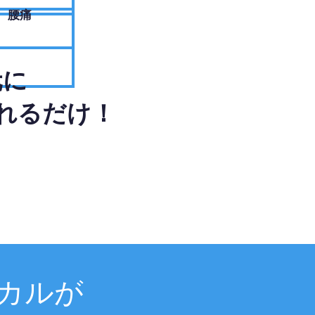
腰痛
元に
れるだけ！
カルが