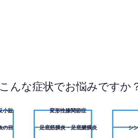
86-3426
W
こんな症状でお悩みですか
反小趾
変形性膝関節症
魚の目
足底筋膜炎・足底腱膜炎
シ