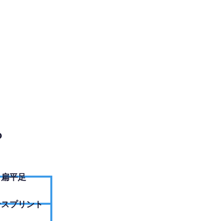
EBサイトへ
？
扁平足
ンスプリント