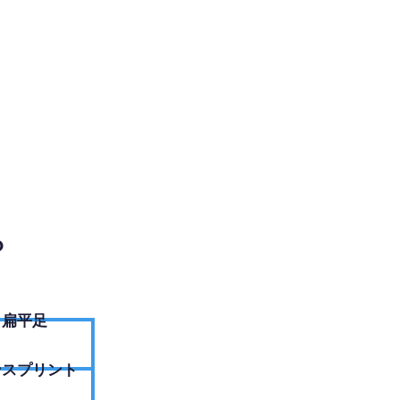
EBサイトへ
？
扁平足
ンスプリント