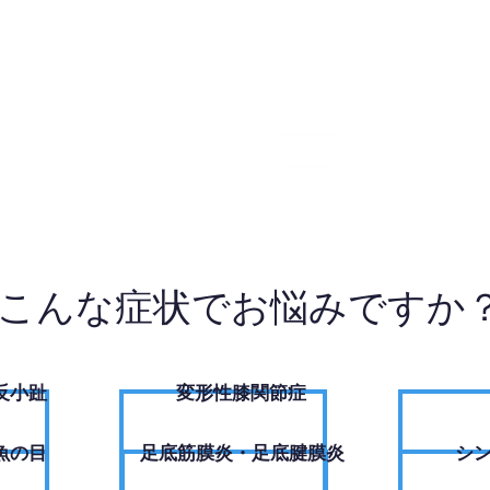
5-5070
W
こんな症状でお悩みですか
反小趾
変形性膝関節症
魚の目
足底筋膜炎・足底腱膜炎
シ