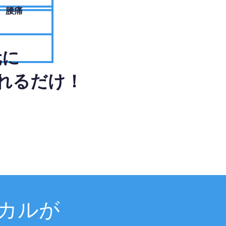
腰痛
元に
れるだけ！
カルが