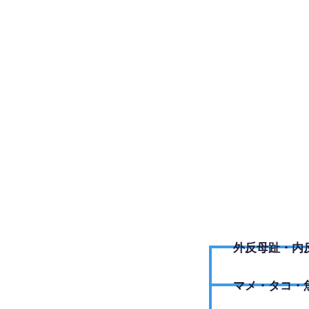
0277-5
外反母趾・内
​マメ・タコ・