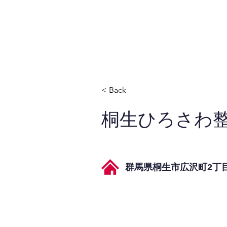
JPAとは
提供サービス
< Back
桐生ひろさわ
群馬県桐生市広沢町2丁目4