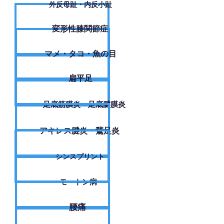
外反母趾・内反小趾
変形性膝関節症
​マメ・タコ・魚の目
扁平足
足底筋膜炎・足底腱膜炎
アキレス腱炎・鵞足炎
シンスプリント
モートン病
腰痛