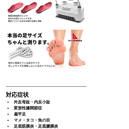
対応症状
外反母趾・内反小趾
変形性膝関節症
扁平足
マメ・タコ・魚の目
足底筋膜炎・足底腱膜炎