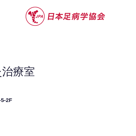
セミナー
お役立ち情報
認定院・認
灸治療室
-2F