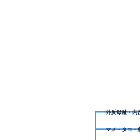
03-337
外反母趾・内
​マメ・タコ・