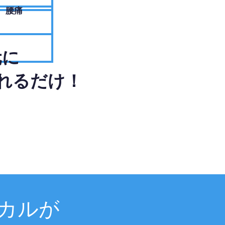
腰痛
元に
れるだけ！
カルが