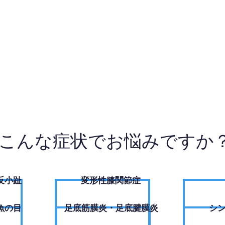
3-5515
W
こんな症状でお悩みですか
反小趾
変形性膝関節症
魚の目
足底筋膜炎・足底腱膜炎
シ