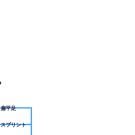
EBサイトへ
？
扁平足
ンスプリント