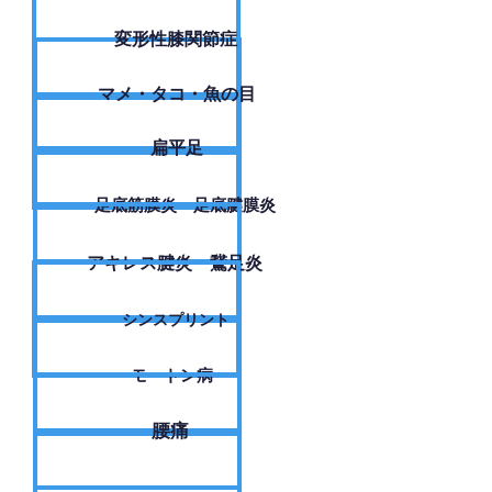
変形性膝関節症
​マメ・タコ・魚の目
扁平足
足底筋膜炎・足底腱膜炎
アキレス腱炎・鵞足炎
シンスプリント
モートン病
腰痛