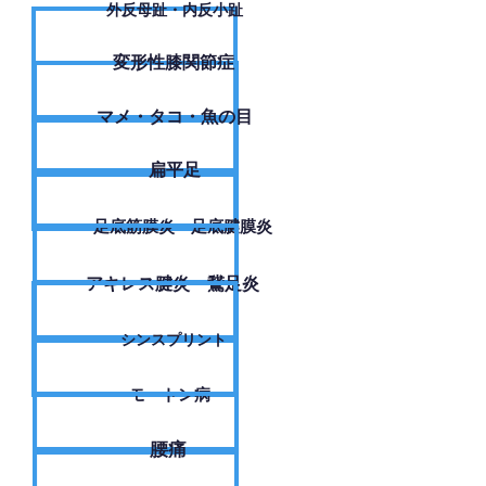
外反母趾・内反小趾
変形性膝関節症
​マメ・タコ・魚の目
扁平足
足底筋膜炎・足底腱膜炎
アキレス腱炎・鵞足炎
シンスプリント
モートン病
腰痛